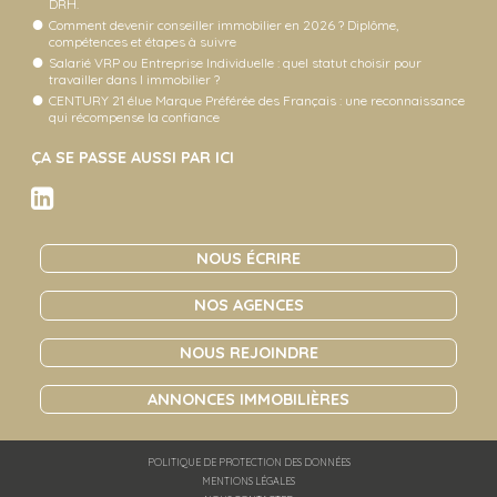
DRH.
Comment devenir conseiller immobilier en 2026 ? Diplôme,
compétences et étapes à suivre
Salarié VRP ou Entreprise Individuelle : quel statut choisir pour
travailler dans l immobilier ?
CENTURY 21 élue Marque Préférée des Français : une reconnaissance
qui récompense la confiance
ÇA SE PASSE AUSSI PAR ICI
NOUS ÉCRIRE
NOS AGENCES
NOUS REJOINDRE
ANNONCES IMMOBILIÈRES
POLITIQUE DE PROTECTION DES DONNÉES
MENTIONS LÉGALES