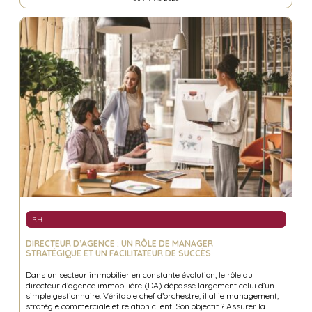
RH
DIRECTEUR D’AGENCE : UN RÔLE DE MANAGER
STRATÉGIQUE ET UN FACILITATEUR DE SUCCÈS
Dans un secteur immobilier en constante évolution, le rôle du
directeur d’agence immobilière (DA) dépasse largement celui d’un
simple gestionnaire. Véritable chef d’orchestre, il allie management,
stratégie commerciale et relation client. Son objectif ? Assurer la