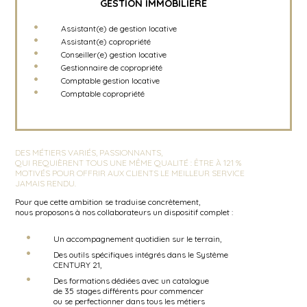
GESTION IMMOBILIÈRE
Assistant(e) de gestion locative
Assistant(e) copropriété
Conseiller(e) gestion locative
Gestionnaire de copropriété
Comptable gestion locative
Comptable copropriété
DES MÉTIERS VARIÉS, PASSIONNANTS,
QUI REQUIÈRENT TOUS UNE MÊME QUALITÉ : ÊTRE À 121 %
MOTIVÉS POUR OFFRIR AUX CLIENTS LE MEILLEUR SERVICE
JAMAIS RENDU.
Pour que cette ambition se traduise concrètement,
nous proposons à nos collaborateurs un dispositif complet :
Un accompagnement quotidien sur le terrain,
Des outils spécifiques intégrés dans le Système
CENTURY 21,
Des formations dédiées avec un catalogue
de 35 stages différents pour commencer
ou se perfectionner dans tous les métiers