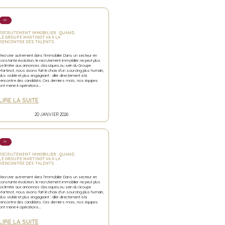
RH
RECRUTEMENT IMMOBILIER : QUAND
LE GROUPE MARTINOT VA À LA
RENCONTRE DES TALENTS
Recruter autrement dans l’immobilier Dans un secteur en
constante évolution, le recrutement immobilier ne peut plus
se limiter aux annonces classiques.Au sein du Groupe
Martinot, nous avons fait le choix d’un sourcing plus humain,
plus visible et plus engageant : aller directement à la
rencontre des candidats. Ces derniers mois, nos équipes
ont mené 4 opérations…
LIRE LA SUITE
20 JANVIER 2026
RH
RECRUTEMENT IMMOBILIER : QUAND
LE GROUPE MARTINOT VA À LA
RENCONTRE DES TALENTS
Recruter autrement dans l’immobilier Dans un secteur en
constante évolution, le recrutement immobilier ne peut plus
se limiter aux annonces classiques.Au sein du Groupe
Martinot, nous avons fait le choix d’un sourcing plus humain,
plus visible et plus engageant : aller directement à la
rencontre des candidats. Ces derniers mois, nos équipes
ont mené 4 opérations…
LIRE LA SUITE