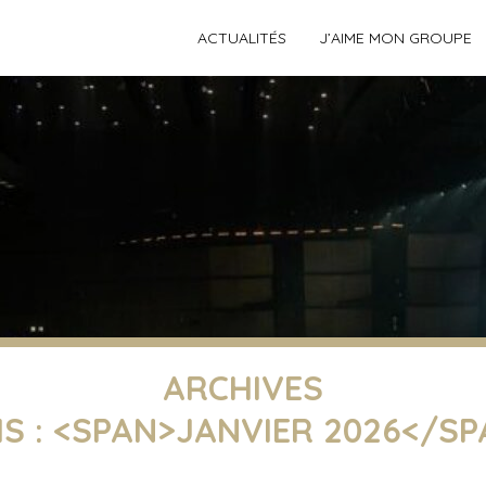
ACTUALITÉS
J’AIME MON GROUPE
ARCHIVES
S : <SPAN>JANVIER 2026</S