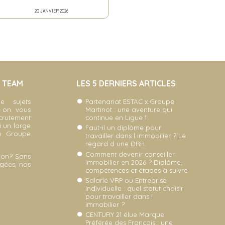
20 JANVIER 2026
A TEAM
LES 5 DERNIERS ARTICLES
e sujets
Partenariat ESTAC x Groupe
, on vous
Martinot : une aventure qui
ecrutement
continue en Ligue 1
i un large
Faut-il un diplôme pour
re Groupe
travailler dans l immobilier ? Le
regard d une DRH.
Comment devenir conseiller
non? Sans
immobilier en 2026 ? Diplôme,
gées, nos
compétences et étapes à suivre
Salarié VRP ou Entreprise
Individuelle : quel statut choisir
pour travailler dans l
immobilier ?
CENTURY 21 élue Marque
Préférée des Français : une