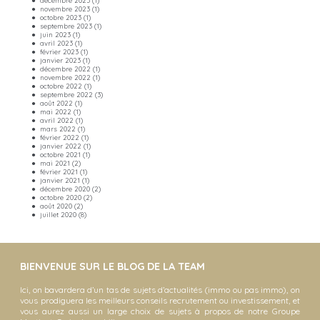
décembre 2023
(1)
novembre 2023
(1)
octobre 2023
(1)
septembre 2023
(1)
juin 2023
(1)
avril 2023
(1)
février 2023
(1)
janvier 2023
(1)
décembre 2022
(1)
novembre 2022
(1)
octobre 2022
(1)
septembre 2022
(3)
août 2022
(1)
mai 2022
(1)
avril 2022
(1)
mars 2022
(1)
février 2022
(1)
janvier 2022
(1)
octobre 2021
(1)
mai 2021
(2)
février 2021
(1)
janvier 2021
(1)
décembre 2020
(2)
octobre 2020
(2)
août 2020
(2)
juillet 2020
(8)
BIENVENUE SUR LE BLOG DE LA TEAM
Ici, on bavardera d’un tas de sujets d’actualités (immo ou pas immo), on
vous prodiguera les meilleurs conseils recrutement ou investissement, et
vous aurez aussi un large choix de sujets à propos de notre Groupe