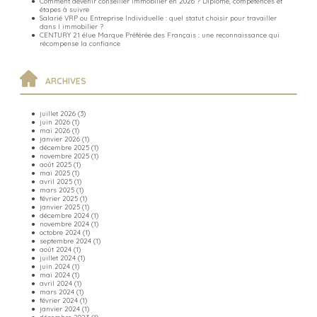
Comment devenir conseiller immobilier en 2026 ? Diplôme, compétences et
étapes à suivre
Salarié VRP ou Entreprise Individuelle : quel statut choisir pour travailler
dans l immobilier ?
CENTURY 21 élue Marque Préférée des Français : une reconnaissance qui
récompense la confiance
ARCHIVES
juillet 2026
(3)
juin 2026
(1)
mai 2026
(1)
janvier 2026
(1)
décembre 2025
(1)
novembre 2025
(1)
août 2025
(1)
mai 2025
(1)
avril 2025
(1)
mars 2025
(1)
février 2025
(1)
janvier 2025
(1)
décembre 2024
(1)
novembre 2024
(1)
octobre 2024
(1)
septembre 2024
(1)
août 2024
(1)
juillet 2024
(1)
juin 2024
(1)
mai 2024
(1)
avril 2024
(1)
mars 2024
(1)
février 2024
(1)
janvier 2024
(1)