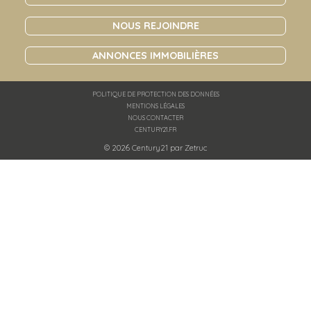
NOUS REJOINDRE
ANNONCES IMMOBILIÈRES
POLITIQUE DE PROTECTION DES DONNÉES
MENTIONS LÉGALES
NOUS CONTACTER
CENTURY21.FR
© 2026 Century21 par
Zetruc