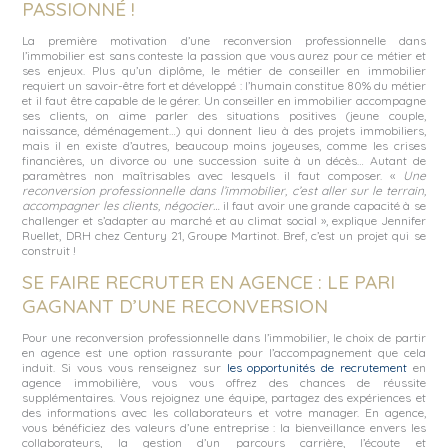
PASSIONNÉ !
La première motivation d’une reconversion professionnelle dans
l’immobilier est sans conteste la passion que vous aurez pour ce métier et
ses enjeux. Plus qu’un diplôme, le métier de conseiller en immobilier
requiert un savoir-être fort et développé : l’humain constitue 80% du métier
et il faut être capable de le gérer. Un conseiller en immobilier accompagne
ses clients, on aime parler des situations positives (jeune couple,
naissance, déménagement…) qui donnent lieu à des projets immobiliers,
mais il en existe d’autres, beaucoup moins joyeuses, comme les crises
financières, un divorce ou une succession suite à un décès… Autant de
paramètres non maîtrisables avec lesquels il faut composer. «
Une
reconversion professionnelle dans l’immobilier, c’est aller sur le terrain,
accompagner les clients, négocier…
il faut avoir une grande capacité à se
challenger et s’adapter au marché et au climat social », explique Jennifer
Ruellet, DRH chez Century 21, Groupe Martinot. Bref, c’est un projet qui se
construit !
SE FAIRE RECRUTER EN AGENCE : LE PARI
GAGNANT D’UNE RECONVERSION
Pour une reconversion professionnelle dans l’immobilier, le choix de partir
en agence est une option rassurante pour l’accompagnement que cela
induit. Si vous vous renseignez sur
les opportunités de recrutement
en
agence immobilière, vous vous offrez des chances de réussite
supplémentaires. Vous rejoignez une équipe, partagez des expériences et
des informations avec les collaborateurs et votre manager. En agence,
vous bénéficiez des valeurs d’une entreprise : la bienveillance envers les
collaborateurs, la gestion d’un parcours carrière, l’écoute et