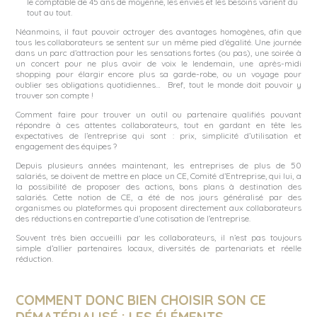
le comptable de 45 ans de moyenne, les envies et les besoins varient du
tout au tout.
Néanmoins, il faut pouvoir octroyer des avantages homogènes, afin que
tous les collaborateurs se sentent sur un même pied d’égalité. Une journée
dans un parc d’attraction pour les sensations fortes (ou pas), une soirée à
un concert pour ne plus avoir de voix le lendemain, une après-midi
shopping pour élargir encore plus sa garde-robe, ou un voyage pour
oublier ses obligations quotidiennes… Bref, tout le monde doit pouvoir y
trouver son compte !
Comment faire pour trouver un outil ou partenaire qualifiés pouvant
répondre à ces attentes collaborateurs, tout en gardant en tête les
expectatives de l’entreprise qui sont : prix, simplicité d’utilisation et
engagement des équipes ?
Depuis plusieurs années maintenant, les entreprises de plus de 50
salariés, se doivent de mettre en place un CE, Comité d’Entreprise, qui lui, a
la possibilité de proposer des actions, bons plans à destination des
salariés. Cette notion de CE, a été de nos jours généralisé par des
organismes ou plateformes qui proposent directement aux collaborateurs
des réductions en contrepartie d’une cotisation de l’entreprise.
Souvent très bien accueilli par les collaborateurs, il n’est pas toujours
simple d’allier partenaires locaux, diversités de partenariats et réelle
réduction.
COMMENT DONC BIEN CHOISIR SON CE
DÉMATÉRIALISÉ : LES ÉLÉMENTS