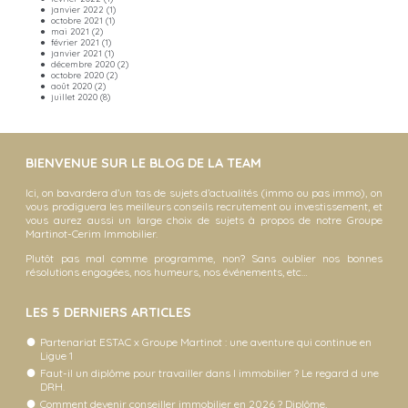
janvier 2022
(1)
octobre 2021
(1)
mai 2021
(2)
février 2021
(1)
janvier 2021
(1)
décembre 2020
(2)
octobre 2020
(2)
août 2020
(2)
juillet 2020
(8)
BIENVENUE SUR LE BLOG DE LA TEAM
Ici, on bavardera d’un tas de sujets d’actualités (immo ou pas immo), on
vous prodiguera les meilleurs conseils recrutement ou investissement, et
vous aurez aussi un large choix de sujets à propos de notre Groupe
Martinot-Cerim Immobilier.
Plutôt pas mal comme programme, non? Sans oublier nos bonnes
résolutions engagées, nos humeurs, nos événements, etc…
LES 5 DERNIERS ARTICLES
Partenariat ESTAC x Groupe Martinot : une aventure qui continue en
Ligue 1
Faut-il un diplôme pour travailler dans l immobilier ? Le regard d une
DRH.
Comment devenir conseiller immobilier en 2026 ? Diplôme,