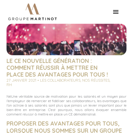
LE CE NOUVELLE GÉNÉRATION :
COMMENT RÉUSSIR À METTRE EN
PLACE DES AVANTAGES POUR TOUS !
27 JANVIER 2021 • LES COLLABORATEURS, NOS RÉUSSITES,
RH
NéUne véritable source de motivation pour les salariés et un moyen pour
l’employeur de remercier et fidéliser ses collaborateurs, les avantages que
l’on octroie à ses salariés sont plus que jamais un levier important pour le
bien-être en entreprise. C’est pourquoi, nous allons évoquer ensemble
comment réussir à mettre en place un CE dématérialisé.
PROPOSER DES AVANTAGES POUR TOUS,
LORSQUE NOUS SOMMES SUR UN GROUPE