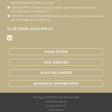
compétences et étapes à suivre
Salarié VRP ou Entreprise Individuelle : quel statut choisir pour
travailler dans l immobilier ?
CENTURY 21 élue Marque Préférée des Français : une reconnaissance
qui récompense la confiance
ÇA SE PASSE AUSSI PAR ICI
NOUS ÉCRIRE
NOS AGENCES
NOUS REJOINDRE
ANNONCES IMMOBILIÈRES
POLITIQUE DE PROTECTION DES DONNÉES
MENTIONS LÉGALES
NOUS CONTACTER
CENTURY21.FR