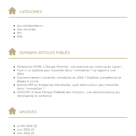
CATÉGORIES
Les collaborateurs
Nos réussites
RH
RSE
DERNIERS ARTICLES PUBLIÉS
Partenariat ESTAC x Groupe Martinot : une aventure qui continue en Ligue 1
Faut-il un diplôme pour travailler dans l immobilier ? Le regard d une
DRH.
Comment devenir conseiller immobilier en 2026 ? Diplôme, compétences et
étapes à suivre
Salarié VRP ou Entreprise Individuelle : quel statut choisir pour travailler
dans l immobilier ?
CENTURY 21 élue Marque Préférée des Français : une reconnaissance qui
récompense la confiance
ARCHIVES
juillet 2026
(3)
juin 2026
(1)
mai 2026
(1)