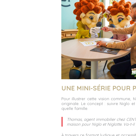
UNE MINI-SÉRIE POUR
Pour illustrer cette vision commune, 
originale. Le concept : suivre Niglo e
quelle famille.
Thomas, agent immobilier chez CENTU
maison pour Niglo et Niglotte. Va-t-il 
À travers ce format ludique et accessible