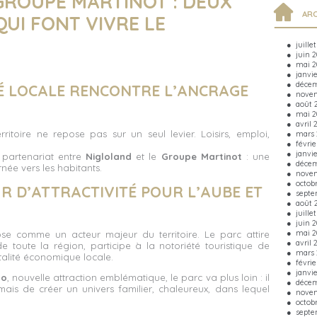
GROUPE MARTINOT : DEUX
ARC
UI FONT VIVRE LE
juille
juin 
mai 2
janvi
décem
É LOCALE RENCONTRE L’ANCRAGE
novem
août 
mai 2
avril 
erritoire ne repose pas sur un seul levier. Loisirs, emploi,
mars 
févrie
janvi
e partenariat entre
Nigloland
et le
Groupe Martinot
: une
décem
née vers les habitants.
novem
octob
R D’ATTRACTIVITÉ POUR L’AUBE ET
septe
août 
juille
juin 
mai 2
se comme un acteur majeur du territoire. Le parc attire
avril 
 toute la région, participe à la notoriété touristique de
mars 
italité économique locale.
févrie
janvi
lo
, nouvelle attraction emblématique, le parc va plus loin : il
décem
 mais de créer un univers familier, chaleureux, dans lequel
novem
octob
septe