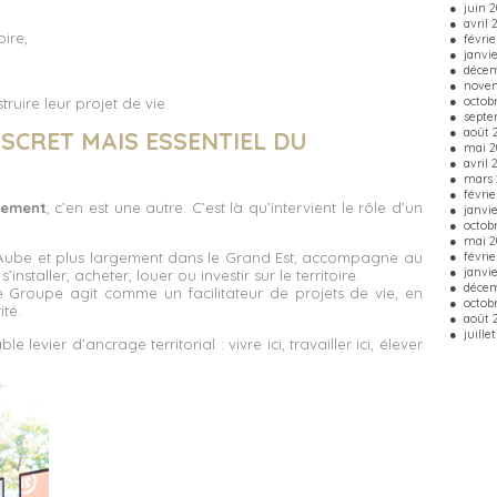
juin 
avril 
oire,
févrie
janvi
décem
nove
octob
ruire leur projet de vie.
septe
août 
ISCRET MAIS ESSENTIEL DU
mai 2
avril 
mars 
févrie
lement
, c’en est une autre. C’est là qu’intervient le rôle d’un
janvi
octob
mai 2
févrie
l’Aube et plus largement dans le Grand Est, accompagne au
janvie
installer, acheter, louer ou investir sur le territoire.
décem
le Groupe agit comme un facilitateur de projets de vie, en
octob
ité.
août 
juille
 levier d’ancrage territorial : vivre ici, travailler ici, élever