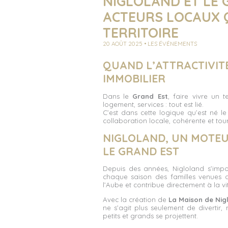
NIGLOLAND ET LE 
ACTEURS LOCAUX Q
TERRITOIRE
20 AOÛT 2025 • LES ÉVÉNEMENTS
QUAND L’ATTRACTIVIT
IMMOBILIER
Dans le
Grand Est
, faire vivre un t
logement, services : tout est lié.
C’est dans cette logique qu’est né l
collaboration locale, cohérente et tour
NIGLOLAND, UN MOTEU
LE GRAND EST
Depuis des années, Nigloland s’impo
chaque saison des familles venues de
l’Aube et contribue directement à la v
Avec la création de
La Maison de Nig
ne s’agit plus seulement de divertir,
petits et grands se projettent.