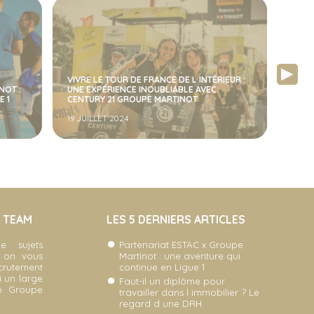
EUR :
RETO
NOUS SOMMES LE 1ER GROUPE CENTURY 21
MART
DE FRANCE
TRO
8 AVRIL 2024
20 F
A TEAM
LES 5 DERNIERS ARTICLES
e sujets
Partenariat ESTAC x Groupe
, on vous
Martinot : une aventure qui
ecrutement
continue en Ligue 1
i un large
Faut-il un diplôme pour
re Groupe
travailler dans l immobilier ? Le
regard d une DRH.