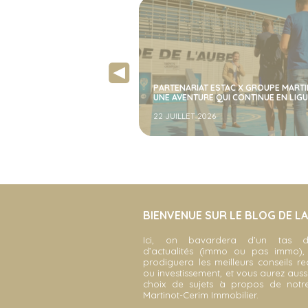
VIVRE LE TOUR DE FRANCE DE L INTÉRI
TAC X GROUPE MARTINOT :
UNE EXPÉRIENCE INOUBLIABLE AVEC
UI CONTINUE EN LIGUE 1
CENTURY 21 GROUPE MARTINOT
19 JUILLET 2024
BIENVENUE SUR LE BLOG DE L
Ici, on bavardera d’un tas d
d’actualités (immo ou pas immo)
prodiguera les meilleurs conseils r
ou investissement, et vous aurez auss
choix de sujets à propos de not
Martinot-Cerim Immobilier.