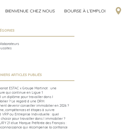
BIENVENUE CHEZ NOUS
BOURSE À L’EMPLOI
ÉGORIES
ollaborateurs
éussites
NIERS ARTICLES PUBLIÉS
nariat ESTAC x Groupe Martinot : une
ure qui continue en Ligue 1
l un diplôme pour travailler dans l
ilier ? Le regard d une DRH.
nt devenir conseiller immobilier en 2026 ?
me, compétences et étapes à suivre
é VRP ou Entreprise Individuelle : quel
 choisir pour travailler dans l immobilier ?
RY 21 élue Marque Préférée des Français :
econnaissance qui récompense la confiance