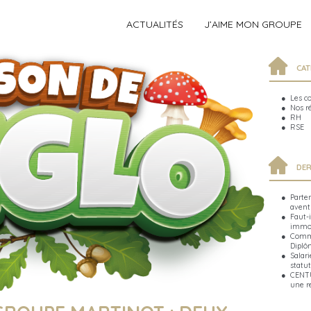
ACTUALITÉS
J’AIME MON GROUPE
CAT
Les c
Nos r
RH
RSE
DER
Parte
avent
Faut-i
immob
Comme
Diplô
Salari
statut
CENTU
une r