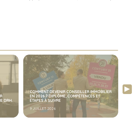
BILIER
SALARIÉ VRP OU ENTREPRISE INDIVIDUELLE :
CENT
T
QUEL STATUT CHOISIR POUR TRAVAILLER
FRAN
DANS L IMMOBILIER ?
RÉCO
9 JUIN 2026
9 MAI