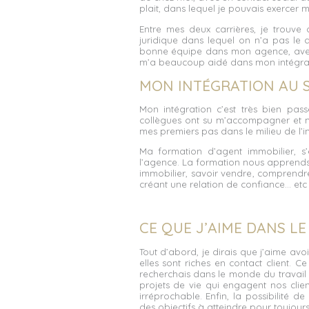
plait, dans lequel je pouvais exercer m
Entre mes deux carrières, je trouve 
juridique dans lequel on n’a pas le dr
bonne équipe dans mon agence, avec
m’a beaucoup aidé dans mon intégrat
MON INTÉGRATION AU S
Mon intégration c’est très bien pa
collègues ont su m’accompagner et m
mes premiers pas dans le milieu de l’i
Ma formation d’agent immobilier, s
l’agence. La formation nous apprends 
immobilier,
savoir vendre
, comprendre
créant une relation de confiance… etc
CE QUE J’AIME DANS LE
Tout d’abord, je dirais que j’aime av
elles sont riches en contact client. C
recherchais dans le monde du travail : 
projets de vie qui engagent nos clien
irréprochable. Enfin, la possibilité
des objectifs à atteindre pour toujour