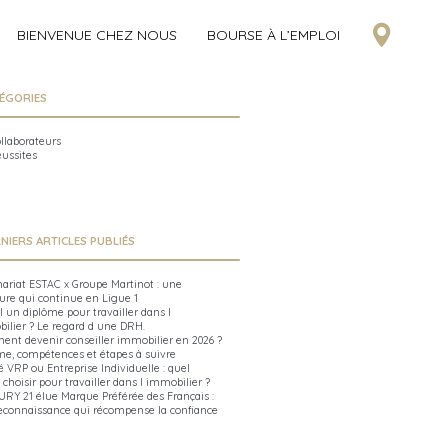
BIENVENUE CHEZ NOUS
BOURSE À L’EMPLOI
ÉGORIES
ollaborateurs
éussites
NIERS ARTICLES PUBLIÉS
nariat ESTAC x Groupe Martinot : une
ure qui continue en Ligue 1
l un diplôme pour travailler dans l
ilier ? Le regard d une DRH.
nt devenir conseiller immobilier en 2026 ?
me, compétences et étapes à suivre
é VRP ou Entreprise Individuelle : quel
 choisir pour travailler dans l immobilier ?
RY 21 élue Marque Préférée des Français :
econnaissance qui récompense la confiance