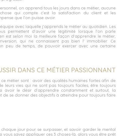
personnel, on apprend tous les jours dans ce métier, aucune
chose qui compte c’est la satisfaction du client et les
mpense que l’on puisse avoir.
 équipe avec laquelle j’apprends le métier au quotidien. Les
us permettent d’avoir une légitimité lorsque l’on parle
en est selon moi la meilleure façon d’apprendre le métier,
nversion, qui ne connaissent pas bien l’ immobilier. Ce
en peu de temps, de pouvoir exercer avec une certaine
USSIR DANS CE MÉTIER PASSIONNANT
s ce métier sont : avoir des qualités humaines fortes afin de
e leurs vies qui ne sont pas toujours faciles, être toujours
ussi avoir le désir d’apprendre constamment et surtout, la
 de se donner des objectifs à atteindre pour toujours faire
n chaque jour pour se surpasser, et savoir garder le mental
si vous savez appliquer ces 3 choses-là, alors vous être prêt