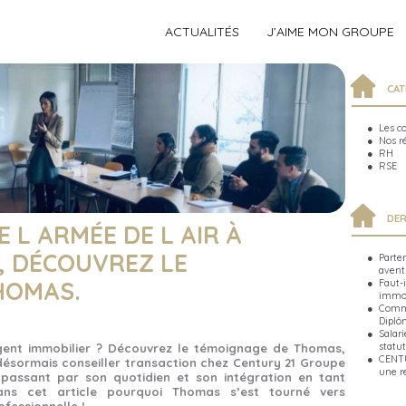
ACTUALITÉS
J’AIME MON GROUPE
CAT
Les c
Nos r
RH
RSE
DER
 L ARMÉE DE L AIR À
, DÉCOUVREZ LE
Parte
avent
Faut-i
HOMAS.
immob
Comme
Diplô
Salari
statut
ent immobilier ? Découvrez le témoignage de Thomas,
CENTU
, désormais conseiller transaction chez Century 21 Groupe
une r
passant par son quotidien et son intégration en tant
dans cet article pourquoi Thomas s’est tourné vers