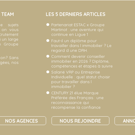
A TEAM
LES 5 DERNIERS ARTICLES
e sujets
Partenariat ESTAC x Groupe
, on vous
Martinot : une aventure qui
ecrutement
continue en Ligue 1
i un large
Faut-il un diplôme pour
re Groupe
travailler dans l immobilier ? Le
regard d une DRH.
Comment devenir conseiller
non? Sans
immobilier en 2026 ? Diplôme,
gées, nos
compétences et étapes à suivre
Salarié VRP ou Entreprise
Individuelle : quel statut choisir
pour travailler dans l
immobilier ?
CENTURY 21 élue Marque
Préférée des Français : une
reconnaissance qui
récompense la confiance
NOS AGENCES
NOUS REJOINDRE
ANNO