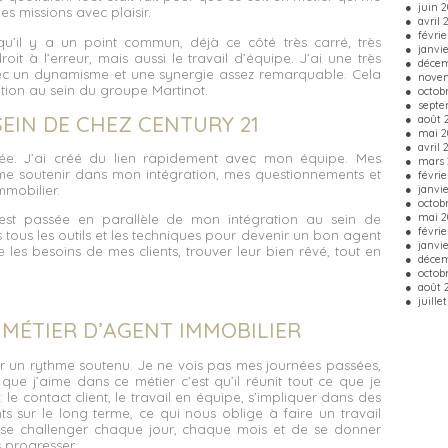
juin 
es missions avec plaisir.
avril 
févrie
qu’il y a un point commun, déjà ce côté très carré, très
janvi
oit à l’erreur, mais aussi le travail d’équipe. J’ai une très
décem
 un dynamisme et une synergie assez remarquable. Cela
nove
ion au sein du groupe Martinot.
octob
septe
EIN DE CHEZ CENTURY 21
août 
mai 2
avril 
ssée. J’ai créé du lien rapidement avec mon équipe. Mes
mars 
e soutenir dans mon intégration, mes questionnements et
févrie
janvi
mmobilier.
octob
mai 2
’est passée en parallèle de mon intégration au sein de
févrie
tous les outils et les techniques pour devenir un bon agent
janvie
 les besoins de mes clients, trouver leur bien rêvé, tout en
décem
octob
août 
juille
 MÉTIER D’AGENT IMMOBILIER
oir un rythme soutenu. Je ne vois pas mes journées passées,
e que j’aime dans ce métier c’est qu’il réunit tout ce que je
le contact client, le travail en équipe, s’impliquer dans des
ts sur le long terme, ce qui nous oblige à faire un travail
 de se challenger chaque jour, chaque mois et de se donner
s progresser.