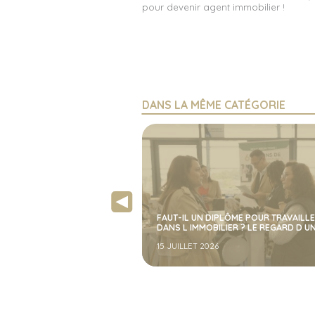
pour devenir agent immobilier !
DANS LA MÊME CATÉGORIE
COMMENT DEVENIR CONSEILLER IMMO
LÔME POUR TRAVAILLER
EN 2026 ? DIPLÔME, COMPÉTENCES E
IER ? LE REGARD D UNE DRH.
ÉTAPES À SUIVRE
9 JUILLET 2026