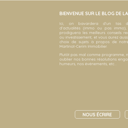
BIENVENUE SUR LE BLOG DE L
Ici, on bavardera d’un tas d
d’actualités (immo ou pas immo)
prodiguera les meilleurs conseils r
ou investissement, et vous aurez auss
choix de sujets à propos de not
Martinot-Cerim Immobilier.
Plutôt pas mal comme programme, 
oublier nos bonnes résolutions enga
humeurs, nos événements, etc…
NOUS ÉCRIRE