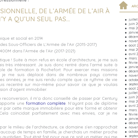
fessionnelle !
ARC
IONNELLE, DE L’ARMÉE DE L’AIR À
N’Y A QU’UN SEUL PAS…
juille
juin 
mai 2
janvi
décem
que et social en 2014
novem
 des Sous-Officiers de L’Armée de l’Air (2015-2017)
août 
mai 2
00M dans l’Armée de l’Air (2017-2021)
avril 
mars 
ique ! Suite à mon refus en école d’architecture, je me suis
févrie
 très intéressant. Je suis donc rentré dans l’armé suite à
janvi
’école de formation à Rochefort. Pour exercer mes missions
décem
ir, je me suis déplacé dans de nombreux pays comme
novem
ues années, je me suis rendu compte que ce rythme de vie
octob
septe
uis recentré sur moi-même pour savoir ce que je voulais
août 
usion d’agent immobilier.
juille
juin 
 reconversion, il m’a donc conseillé de passer par Century
mai 2
s apporte une
formation complète
. N’ayant pas de diplôme
avril 
ser par cette marque immobilière pour être formé et obtenir
mars 
Cela coïncidait parfaitement avec mes envies, car je ne
févrie
janvi
décem
 par le milieu de l’architecture, ce domaine s’en rapprochait
novem
octob
beaucoup de temps en famille, je cherchais un métier proche
septe
 quotidien. Tout était fait pour que ce soit un métier qui me