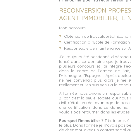
l’immobilier pour sa reconversion pro
RECONVERSION PROFESS
AGENT IMMOBILIER, IL 
Mon parcours :
Obtention du Baccalauréat Economi
Certification à l’Ecole de Formation
Responsable de maintenance sur A4
J’ai toujours été passionné d’aéronaut
lancé dans ce domaine que je trouvais
plusieurs concours et j’ai intégré l
dans le cadre de l’armée de l’a
l’Allemagne, l’Espagne… Après quelq
ne me convenait plus, alors je me s
réellement et j’en suis venu à la concl
A l’armée nous avions un responsable
21 car c’est la seule société qui nou
civil, c’était un réel avantage de pas
une certification dans ce domaine. 
voulais pas retourner dans les études.
Pourquoi l’immobilier ?
Très intéressé
le plus. Dans l’armée je n’avais pas 
de chez moi, avec un contact social au