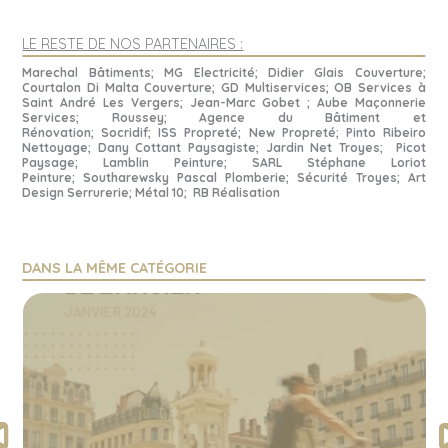
LE RESTE DE NOS PARTENAIRES :
Marechal Bâtiments
; MG Electricité; Didier Glais Couverture;
Courtalon Di Malta Couverture; GD Multiservices; OB Services à
Saint André Les Vergers;
Jean-Marc Gobet
; Aube Maçonnerie
Services;
Roussey;
Agence du Bâtiment et
Rénovation;
Socridif;
ISS Propreté;
New Propreté;
Pinto Ribeiro
Nettoyage;
Dany Cottant Paysagiste;
Jardin Net Troyes;
Picot
Paysage;
Lamblin Peinture;
SARL Stéphane Loriot
Peinture;
Southarewsky Pascal Plomberie;
Sécurité Troyes;
Art
Design Serrurerie;
Métal 10;
RB Réalisation
DANS LA MÊME CATÉGORIE