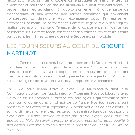
responsabilité au sein de la société. Cette pratique permet à l’entreprise
d’identifier et maitriser les risques auxquels elle peut être confrontée. Ils
peuvent être liés au climat, à l’approvisionnement, à la demande de
transparence et des attentes des parties prenantes qui deviennent
nombreuses. La démarche RSE récompense aussi l’entreprise en
apportant une meilleure performance. L’entreprise gère mieux ses risques,
réalise des économies, se différencie de la concurrence et fidélise ses
collaborateurs. De cette façon sélectionner des partenaires et fournisseurs
partageant les mêmes valeurs que notre Groupe est primordiale.
LES FOURNISSEURS AU CŒUR DU
GROUPE
MARTINOT
Comme nous pouvons le voir au fil des ans, le Groupe Martinot est
un acteur de proximité engagé sur le territoire avec 15 agences implantées
dans 5 départements. Notre objectif est de nous implanter en tant
qu’entreprise contributrice au développement économique local. Pour cela,
nous privilégions de travailler avec des entreprises environnantes.
En 2022 nous avons travaillé avec 700 fournisseurs dont 300
fournisseurs au sein de l’agglomération Troyenne. Nous collaborons avec
82 fournisseurs nommés « Partenaires privilégiés » qui travaillent avec
nous sur la durée dans un climat de confiance. Nos fournisseurs sont
présents à nos côtés pour répondre aux problématiques de nos clients. Ils
sont la vitrine de notre entreprise, ce sont des entreprises que nous portons
avec fierté.
« Notre métier ce n’est pas d’être expert dans tous les
domaines. Mais de savoir s’entourer d’expert pour offrir de la qualité à
nos clients »
affirme Nicolas Martinot, le président de Century 21 Groupe
Martinot.