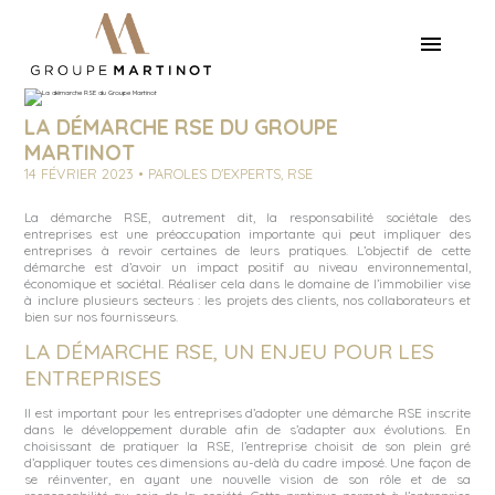
LA DÉMARCHE RSE DU GROUPE
MARTINOT
14 FÉVRIER 2023 • PAROLES D'EXPERTS, RSE
La démarche RSE, autrement dit, la responsabilité sociétale des
entreprises est une préoccupation importante qui peut impliquer des
entreprises à revoir certaines de leurs pratiques. L’objectif de cette
démarche est d’avoir un impact positif au niveau environnemental,
économique et sociétal. Réaliser cela dans le domaine de l’immobilier vise
à inclure plusieurs secteurs : les projets des clients, nos collaborateurs et
bien sur nos fournisseurs.
LA DÉMARCHE RSE, UN ENJEU POUR LES
ENTREPRISES
Il est important pour les entreprises d’adopter une démarche RSE inscrite
dans le développement durable afin de s’adapter aux évolutions. En
choisissant de pratiquer la RSE, l’entreprise choisit de son plein gré
d’appliquer toutes ces dimensions au-delà du cadre imposé. Une façon de
se réinventer, en ayant une nouvelle vision de son rôle et de sa