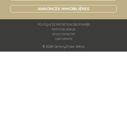
ANNONCES IMMOBILIÈRES
POLITIQUE DE PROTECTION DES DONNÉES
MENTIONS LÉGALES
NOUS CONTACTER
CENTURY21.FR
© 2026 Century21 par
Zetruc