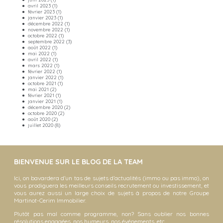
avril 2023
(1)
février 2023
(1)
janvier 2023
(1)
décembre 2022
(1)
novembre 2022
(1)
octobre 2022
(1)
septembre 2022
(3)
août 2022
(1)
mai 2022
(1)
avril 2022
(1)
mars 2022
(1)
février 2022
(1)
janvier 2022
(1)
octobre 2021
(1)
mai 2021
(2)
février 2021
(1)
janvier 2021
(1)
décembre 2020
(2)
octobre 2020
(2)
août 2020
(2)
juillet 2020
(8)
BIENVENUE SUR LE BLOG DE LA TEAM
Ici, on bavardera d’un tas de sujets d’actualités (immo ou pas immo), on
vous prodiguera les meilleurs conseils recrutement ou investissement, et
vous aurez aussi un large choix de sujets à propos de notre Groupe
Martinot-Cerim Immobilier.
Plutôt pas mal comme programme, non? Sans oublier nos bonnes
résolutions engagées, nos humeurs, nos événements, etc…