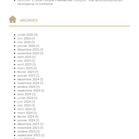
CENTURY 21 élue Marque Préférée des Français : une reconnaissance qui
récompense la confiance
ARCHIVES
juillet 2026
(3)
juin 2026
(1)
mai 2026
(1)
janvier 2026
(1)
décembre 2025
(1)
novembre 2025
(1)
août 2025
(1)
mai 2025
(1)
avril 2025
(1)
mars 2025
(1)
février 2025
(1)
janvier 2025
(1)
décembre 2024
(1)
novembre 2024
(1)
octobre 2024
(1)
septembre 2024
(1)
août 2024
(1)
juillet 2024
(1)
juin 2024
(1)
mai 2024
(1)
avril 2024
(1)
mars 2024
(1)
février 2024
(1)
janvier 2024
(1)
décembre 2023
(1)
novembre 2023
(1)
octobre 2023
(1)
septembre 2023
(1)
juin 2023
(1)