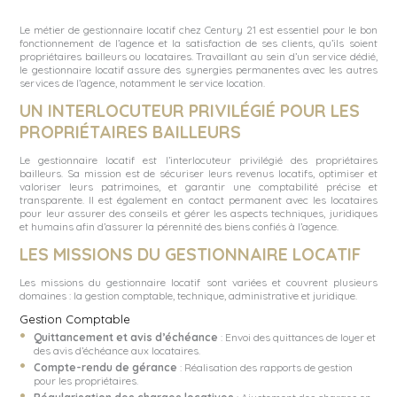
Le métier de gestionnaire locatif
chez Century 21 est essentiel pour le bon
fonctionnement de l’agence et la satisfaction de ses clients, qu’ils soient
propriétaires bailleurs ou locataires. Travaillant au sein d’un service dédié,
le gestionnaire locatif assure des synergies permanentes avec les autres
services de l’agence, notamment le service location.
UN INTERLOCUTEUR PRIVILÉGIÉ POUR LES
PROPRIÉTAIRES BAILLEURS
Le gestionnaire locatif est l’interlocuteur privilégié des propriétaires
bailleurs. Sa mission est de sécuriser leurs revenus locatifs, optimiser et
valoriser leurs patrimoines, et garantir une comptabilité précise et
transparente. Il est également en contact permanent avec les locataires
pour leur assurer des conseils et gérer les aspects techniques, juridiques
et humains afin d’assurer la pérennité des biens confiés à l’agence.
LES MISSIONS DU GESTIONNAIRE LOCATIF
Les missions du gestionnaire locatif sont variées et couvrent plusieurs
domaines : la gestion comptable, technique, administrative et juridique.
Gestion Comptable
Quittancement et avis d’échéance
: Envoi des quittances de loyer et
des avis d’échéance aux locataires.
Compte-rendu de gérance
: Réalisation des rapports de gestion
pour les propriétaires.