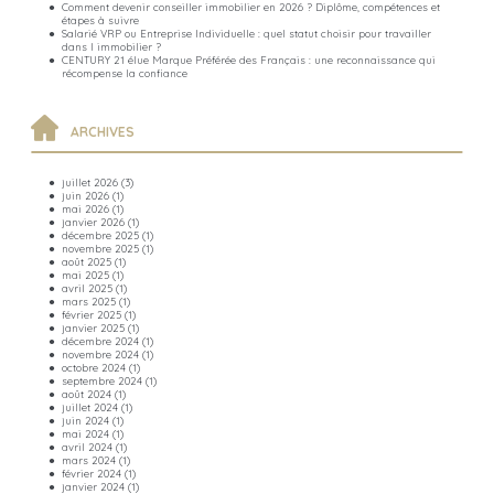
Comment devenir conseiller immobilier en 2026 ? Diplôme, compétences et
étapes à suivre
Salarié VRP ou Entreprise Individuelle : quel statut choisir pour travailler
dans l immobilier ?
CENTURY 21 élue Marque Préférée des Français : une reconnaissance qui
récompense la confiance
ARCHIVES
juillet 2026
(3)
juin 2026
(1)
mai 2026
(1)
janvier 2026
(1)
décembre 2025
(1)
novembre 2025
(1)
août 2025
(1)
mai 2025
(1)
avril 2025
(1)
mars 2025
(1)
février 2025
(1)
janvier 2025
(1)
décembre 2024
(1)
novembre 2024
(1)
octobre 2024
(1)
septembre 2024
(1)
août 2024
(1)
juillet 2024
(1)
juin 2024
(1)
mai 2024
(1)
avril 2024
(1)
mars 2024
(1)
février 2024
(1)
janvier 2024
(1)