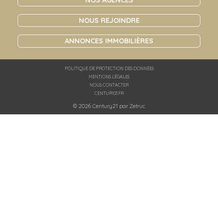
NOUS REJOINDRE
ANNONCES IMMOBILIÈRES
POLITIQUE DE PROTECTION DES DONNÉES
MENTIONS LÉGALES
NOUS CONTACTER
CENTURY21.FR
© 2026 Century21 par
Zetruc