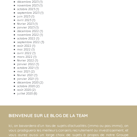
décembre 2023
(1)
novembre 2023
(1)
octobre 2023
(1)
septembre 2023
(1)
juin 2023
(1)
avril 2023
(1)
février 2023
(1)
janvier 2023
(1)
décembre 2022
(1)
novembre 2022
(1)
octobre 2022
(1)
septembre 2022
(3)
août 2022
(1)
mai 2022
(1)
avril 2022
(1)
mars 2022
(1)
février 2022
(1)
janvier 2022
(1)
octobre 2021
(1)
mai 2021
(2)
février 2021
(1)
janvier 2021
(1)
décembre 2020
(2)
octobre 2020
(2)
août 2020
(2)
juillet 2020
(8)
BIENVENUE SUR LE BLOG DE LA TEAM
Ici, on bavardera d’un tas de sujets d’actualités (immo ou pas immo), on
vous prodiguera les meilleurs conseils recrutement ou investissement, et
vous aurez aussi un large choix de sujets à propos de notre Groupe