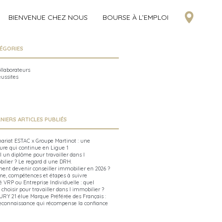
BIENVENUE CHEZ NOUS
BOURSE À L’EMPLOI
ÉGORIES
ollaborateurs
éussites
NIERS ARTICLES PUBLIÉS
nariat ESTAC x Groupe Martinot : une
ure qui continue en Ligue 1
l un diplôme pour travailler dans l
ilier ? Le regard d une DRH.
nt devenir conseiller immobilier en 2026 ?
me, compétences et étapes à suivre
é VRP ou Entreprise Individuelle : quel
 choisir pour travailler dans l immobilier ?
RY 21 élue Marque Préférée des Français :
econnaissance qui récompense la confiance