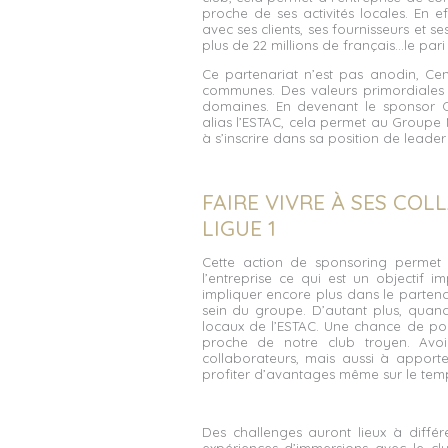
proche de ses activités locales. En ef
avec ses clients, ses fournisseurs et s
plus de 22 millions de français…le pari 
Ce partenariat n’est pas anodin, Cen
communes. Des valeurs primordiales p
domaines. En devenant le sponsor O
alias l’ESTAC, cela permet au Groupe M
à s’inscrire dans sa position de leade
FAIRE VIVRE À SES CO
LIGUE 1
Cette action de sponsoring permet 
l’entreprise ce qui est un objectif 
impliquer encore plus dans le parten
sein du groupe. D’autant plus, quand
locaux de l’ESTAC. Une chance de pou
proche de notre club troyen. Avoir
collaborateurs, mais aussi à apport
profiter d’avantages même sur le temp
Des challenges auront lieux à diff