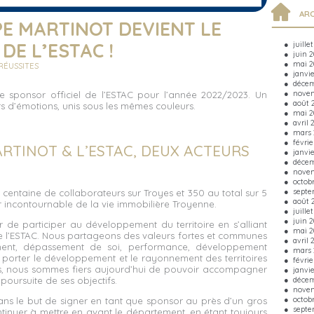
ARC
E MARTINOT DEVIENT LE
juille
DE L’ESTAC !
juin 
mai 2
RÉUSSITES
janvi
décem
novem
e sponsor officiel de l’ESTAC pour l’année 2022/2023. Un
août 
s d’émotions, unis sous les mêmes couleurs.
mai 2
avril 
mars 
févrie
RTINOT & L’ESTAC, DEUX ACTEURS
janvi
décem
novem
octob
septe
centaine de collaborateurs sur Troyes et 350 au total sur 5
août 
 incontournable de la vie immobilière Troyenne.
juille
juin 
r de participer au développement du territoire en s’alliant
mai 2
e
l’ESTAC
. Nous partageons des valeurs fortes et communes
avril 
ent, dépassement de soi, performance, développement
mars 
r porter le développement et le rayonnement des territoires
févrie
s, nous sommes fiers aujourd’hui de pouvoir accompagner
janvi
décem
oursuite de ses objectifs.
novem
octob
dans le but de signer en tant que sponsor au près d’un gros
septe
ntinuer à mettre en avant le département, en étant toujours