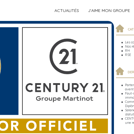
ACTUALITÉS
J’AIME MON GROUPE
CAT
Les c
Nos r
RH
RSE
DER
Parte
avent
Faut-i
immob
Comme
Diplô
Salari
statut
CENTU
une r