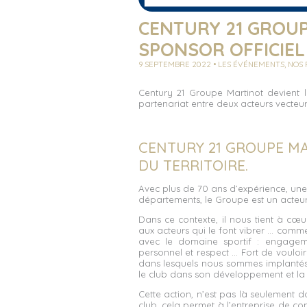
CENTURY 21 GROUP
SPONSOR OFFICIEL 
9 SEPTEMBRE 2022 • LES ÉVÉNEMENTS, NOS 
Century 21 Groupe Martinot devient l
partenariat entre deux acteurs vecteur
CENTURY 21 GROUPE MA
DU TERRITOIRE.
Avec plus de 70 ans d’expérience, une 
départements, le Groupe est un acteur
Dans ce contexte, il nous tient à cœu
aux acteurs qui le font vibrer … comm
avec le domaine sportif : engagem
personnel et respect … Fort de vouloi
dans lesquels nous sommes implanté
le club dans son développement et la p
Cette action, n’est pas là seulement 
club, cela permet à l’entreprise de co