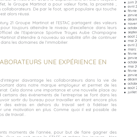
juin 
fet, le Groupe Martinot a pour valeur forte, la proximité ;
avril 
es collaborateurs. De par le foot, sport populaire qui touche
févrie
est alors réussi.
janvi
décem
tury 21 Groupe Martinot et l’ESTAC partagent des valeurs
nove
our toujours atteindre le niveau d’excellence dans leurs
octob
septe
fficiel de l’Espérance Sportive Troyes Aube Champagne
août 
artinot d’étendre à nouveau sa visibilité afin de continuer
mai 2
r dans les domaines de l’immobilier.
avril 
mars 
févrie
janvi
LLABORATEURS UNE EXPÉRIENCE EN
octob
mai 2
févrie
janvie
décem
d’intégrer davantage les collaborateurs dans la vie de
octob
important dans notre
marque employeur
et permet de les
août 
ariat. Cela donne une importance et une nouvelle place au
juille
 certains des événements de l’entreprise se font dans les
voir sortir du bureau pour travailler en étant encore plus
 des extras en dehors du travail sert à fidéliser les
er une motivation en plus. Comme quoi il est possible de
s de travail…
érents moments de l’année, pour but de faire gagner des