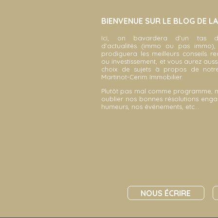
BIENVENUE SUR LE BLOG DE L
Ici, on bavardera d’un tas d
d’actualités (immo ou pas immo)
prodiguera les meilleurs conseils r
ou investissement, et vous aurez auss
choix de sujets à propos de not
Martinot-Cerim Immobilier.
Plutôt pas mal comme programme, 
oublier nos bonnes résolutions enga
humeurs, nos événements, etc…
NOUS ÉCRIRE